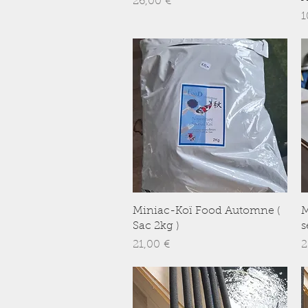
Prix
26,00 €
P
1
Aperçu rapide
Miniac-Koï Food Automne (
M
Sac 2kg )
s
Prix
P
21,00 €
2