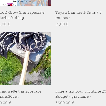
Aperçu rapide
Aperçu rapide
ooD Grow 3mm spéciale
Tuyau à air Lesté 8mm ( 5
levins koi 1kg
mètres )
rix
Prix
1,00 €
19,00 €
Aperçu rapide
Aperçu rapide
haussette transport koi
Filtre à tambour combiné 2
iam.30cm
Budget ( gravitaire )
rix
Prix
9,00 €
3 900,00 €