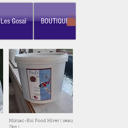
Les Gosaï
BOUTIQUE
Aperçu rapide
Miniac-Koï Food Hiver ( seau
2kg )