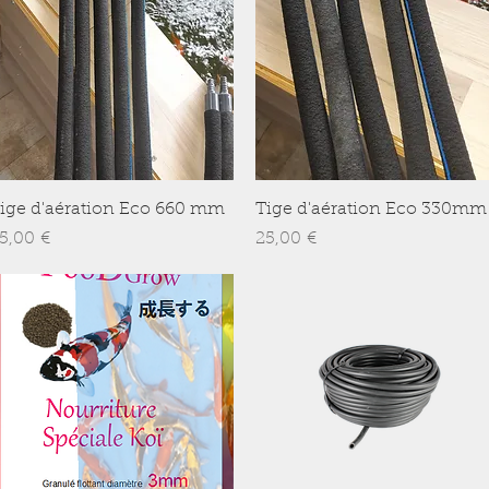
Aperçu rapide
Aperçu rapide
ige d'aération Eco 660 mm
Tige d'aération Eco 330mm
rix
Prix
5,00 €
25,00 €