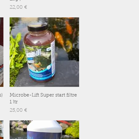
Prix
22,00 €
Aperçu rapide
s)
Microbe-Lift Super start filtre
1 ltr
Prix
25,00 €