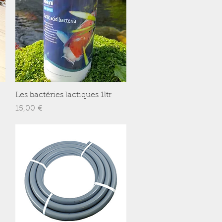
Aperçu rapide
Les bactéries lactiques 1ltr
Prix
15,00 €