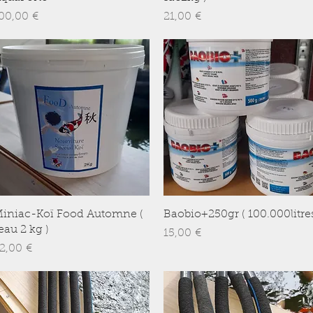
rix
Prix
00,00 €
21,00 €
Aperçu rapide
Aperçu rapide
iniac-Koï Food Automne (
Baobio+250gr ( 100.000litre
eau 2 kg )
Prix
15,00 €
rix
2,00 €