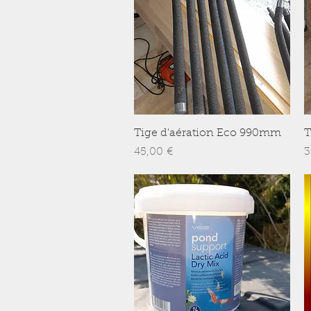
Aperçu rapide
Tige d'aération Eco 990mm
T
Prix
P
45,00 €
3