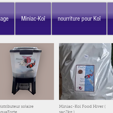
nage
Miniac-Koî
nourriture pour Koï
Aperçu rapide
Aperçu rapide
istributeur solaire
Miniac-Koï Food Hiver (
quaForte
sac2kg )