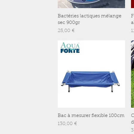
Aperçu rapide
Bactéries lactiques mélange
F
sec 900gr
a
Prix
P
25,00 €
1
Aperçu rapide
Bac à mesurer flexible 100cm
C
d
Prix
130,00 €
P
3