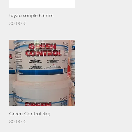
Aperçu rapide
tuyau souple 63mm
Prix
20,00 €
Aperçu rapide
5
Green Control 5kg
Prix
80,00 €