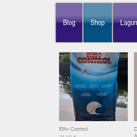
Blog
Shop
Lagu
Aperçu rapide
KH+ Control
D
A