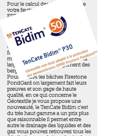
Pour le calcul des dimensions de
votre feutre et de votre Bâche
EPDM, la façon la plus sur est de
prendre un décamètre souple afin
de pouvoir suivre exactement le
relief de votre terrassement ce qui
vous donnera au centimètre près la
longueur et la largeur qu'il vous
faudra sans oublier de rajouter un
mètre de plus sur la longueur et la
largeur pour les aménagement des
berges.
Pour l'EPDM les bâches Firestone
PondGard on largement fait leurs
preuves et son gage de haute
qualité, en ce qui concerne le
Géotextile je vous propose une
nouveauté, le TenCate Bidim c'est
du très haut gamme a un prix plus
que raisonnable il permet entre
autre le drainage des liquides et des
gaz vous pouvez retrouvez tous les