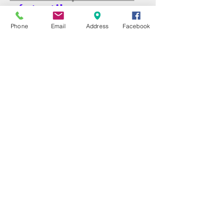
géotextile
Phone
Email
Address
Facebook
Vendu au m2
longueur à la coupe selon vos
besoins.
Les géotextiles sont réalisés à partir
de fibres polymères, ce qui leur
confère des propriétés particulières
(résistance à la traction, à la
perforation...).
Ces géotextiles non tissés sont
composés de filaments continus
aiguilletés de 100% de
polypropylène.
Masse surfacique NF EN ISO
300g/m2
9864 :