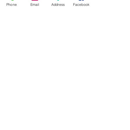
Phone
Email
Address
Facebook
5.50€
Manchon EPDM
flexible 63mm