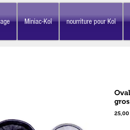
nage
Miniac-Koî
nourriture pour Koï
Oval
gros
25,00