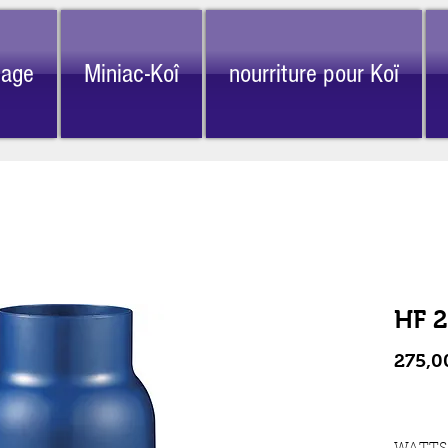
nage
Miniac-Koî
nourriture pour Koï
HF 2
275,0