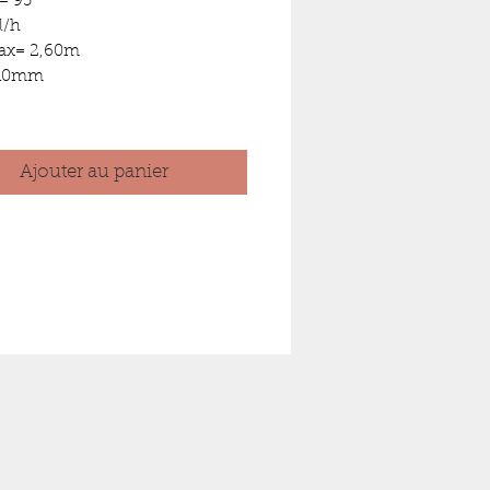
= 95
l/h
ax= 2,60m
 110mm
Ajouter au panier