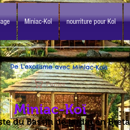
nage
Miniac-Koî
nourriture pour Koï
Panier
Miniac-Koï
ste du Bassin de jardin en Bret